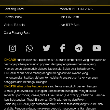
Tentang Kami
Prediksi PILDUN 2026
Jadwal bank
Link IDNCash
Video Tutorial
Live RTP Slot
Cara Pasang Bola
IDNCASH
adalah salah satu platform situs online terpercaya yang menawarkan
berbagai pilihan permainan populer dengan pengalaman bermain yang
nyaman, aman, dan mudah diakses kapan saja. Sejak awal kehadirannya,
IDNCASH
terus berkembang dengan menghadirkan layanan yang
mengutamakan kualitas sistem, kemudahan transaksi, serta kenyamanan
pengguna dari berbagai kalangan.
IDNCASH
situs online terpercaya
yang terus mengikuti perkembangan
teknologi, menyediakan beragam pilihan permainan game yang disajikan
seperti Sportbook, Idnlive, Slots, Live Casino , E-Lottery , IDNRaffle , Tembak
ikan, Bolatangkas, Togel, E-sports, IDNTrade, Idnrng dan Poker.
Selain itu,
IDNCASH
juga dikenal memiliki sistem transaksi yang fleksibel dan
praktis. Pengguna dapat melakukan deposit maupun penarikan dengan