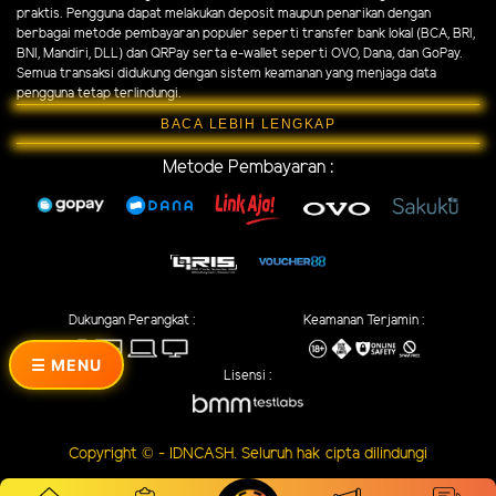
praktis. Pengguna dapat melakukan deposit maupun penarikan dengan
berbagai metode pembayaran populer seperti transfer bank lokal (BCA, BRI,
BNI, Mandiri, DLL) dan QRPay serta e-wallet seperti OVO, Dana, dan GoPay.
Semua transaksi didukung dengan sistem keamanan yang menjaga data
pengguna tetap terlindungi.
BACA LEBIH LENGKAP
Metode Pembayaran :
Dukungan Perangkat :
Keamanan Terjamin :
☰ MENU
Lisensi :
Copyright © - IDNCASH. Seluruh hak cipta dilindungi