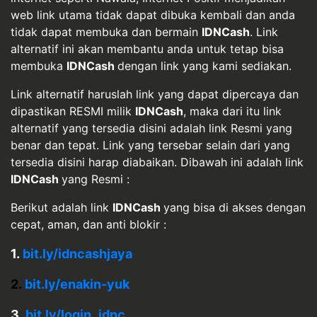
web link utama tidak dapat dibuka kembali dan anda
tidak dapat membuka dan bermain
IDNCash
. Link
alternatif ini akan membantu anda untuk tetap bisa
membuka
IDNCash
dengan link yang kami sediakan.
Link alternatif haruslah link yang dapat dipercaya dan
dipastikan RESMI milik
IDNCash
, maka dari itu link
alternatif yang tersedia disini adalah link Resmi yang
benar dan tepat. Link yang tersebar selain dari yang
tersedia disini harap diabaikan. Dibawah ini adalah link
IDNCash
yang Resmi :
Berikut adalah link
IDNCash
yang bisa di akses dengan
cepat, aman, dan anti blokir :
1.
bit.ly/idncashjaya
2.
bit.ly/enakin-yuk
3.
bit.ly/login_idnc