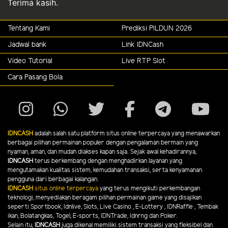
Terima kasih.
Tentang Kami
Prediksi PILDUN 2026
Jadwal bank
Link IDNCash
Video Tutorial
Live RTP Slot
Cara Pasang Bola
IDNCASH
adalah salah satu platform situs online terpercaya yang menawarkan
berbagai pilihan permainan populer dengan pengalaman bermain yang
nyaman, aman, dan mudah diakses kapan saja. Sejak awal kehadirannya,
IDNCASH
terus berkembang dengan menghadirkan layanan yang
mengutamakan kualitas sistem, kemudahan transaksi, serta kenyamanan
pengguna dari berbagai kalangan.
IDNCASH
situs online terpercaya
yang terus mengikuti perkembangan
teknologi, menyediakan beragam pilihan permainan game yang disajikan
seperti Sportbook, Idnlive, Slots, Live Casino , E-Lottery , IDNRaffle , Tembak
ikan, Bolatangkas, Togel, E-sports, IDNTrade, Idnrng dan Poker.
Selain itu,
IDNCASH
juga dikenal memiliki sistem transaksi yang fleksibel dan